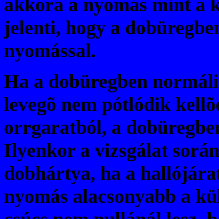
akkora a nyomás mint a k
jelenti, hogy a dobüregbe
nyomással.
Ha a dobüregben normális
levegõ nem pótlódik kellõ
orrgaratból, a dobüregbe
Ilyenkor a vizsgálat sorá
dobhártya, ha a hallójára
nyomás alacsonyabb a kül