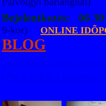
Pálvölgyi bar
Bejelentkezés: 06 30
9-kor)
O
NLINE IDÕ
BLOG
expatmed@gmail.co
(Ne a GPS-t kövesse!)