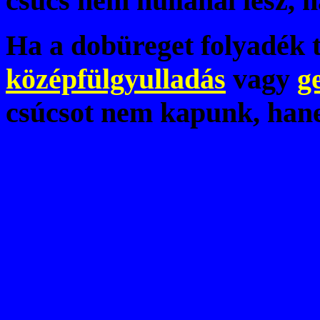
csúcs nem nullánál lesz, 
Ha a dobüreget folyadék tö
középfülgyulladás
vagy
g
csúcsot nem kapunk, han