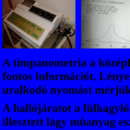
A timpanometria a középf
fontos információt. Lény
uralkodó nyomást mérjü
A hallójáratot a fülkagyl
illesztett lágy mûanyag es