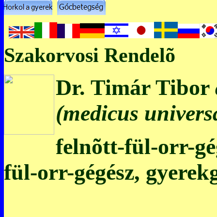
Szakorvosi Rendelõ
Dr. Timár Tibor
(medicus universa
felnõtt-fül-orr-g
fül-orr-gégész, gyerek