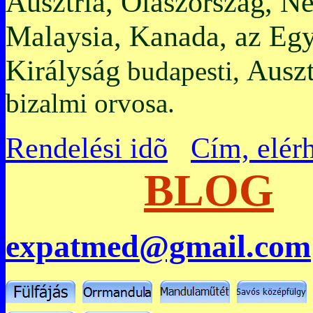
Ausztria, Olaszország, N
Malaysia, Kanada, az Egy
Királyság
Auszt
budapesti,
bizalmi orvosa.
Rendelési idõ
Cím, elér
BLOG
expatmed@gmail.com