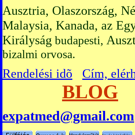
Ausztria, Olaszország, N
Malaysia, Kanada, az Egy
Királyság
Auszt
budapesti,
bizalmi orvosa.
Rendelési idõ
Cím, elér
BLOG
expatmed@gmail.com