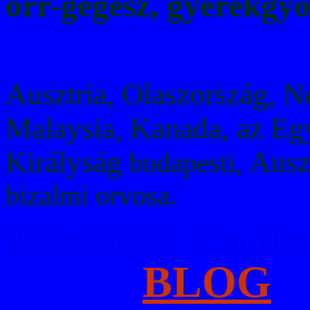
orr-gégész, gyerekgy
Ausztria, Olaszország, 
Malaysia, Kanada, az Eg
Királyság
Ausz
budapesti,
bizalmi orvosa.
Rendelési idõ
Cím, elér
BLOG