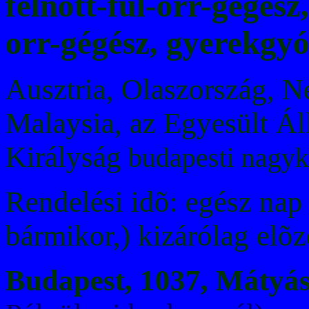
felnõtt-fül-orr-gégész
orr-gégész, gyerekgy
Ausztria, Olaszország, 
Malaysia, az Egyesült Ál
Királyság
budapesti nagy
Rendelési idõ: egész nap
bármikor,) kizárólag elõ
Budapest, 1037, Mátyás