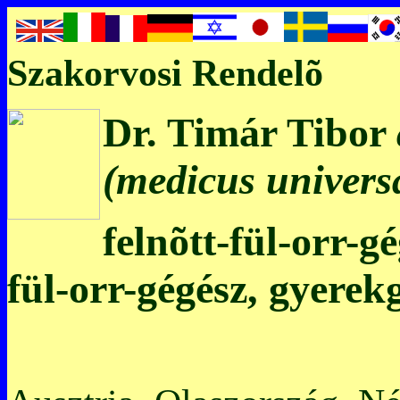
Szakorvosi Rendelõ
Dr. Timár Tibor
(medicus universa
felnõtt-fül-orr-g
fül-orr-gégész, gyerek