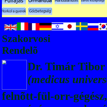
Szakorvosi
Rendelõ
Dr. Timár Tibo
(medicus univers
felnõtt-fül-orr-gégész