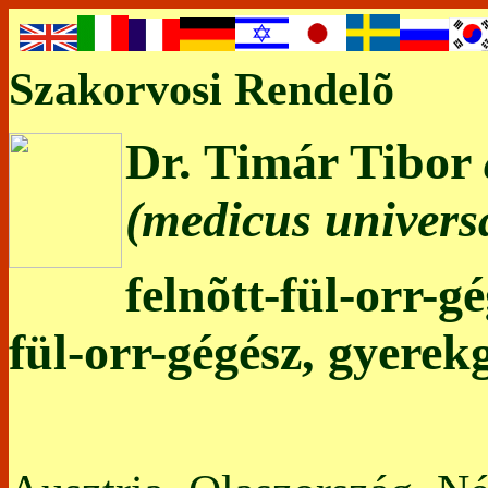
Szakorvosi Rendelõ
Dr. Timár Tibor
(medicus universa
felnõtt-fül-orr-g
fül-orr-gégész, gyerek