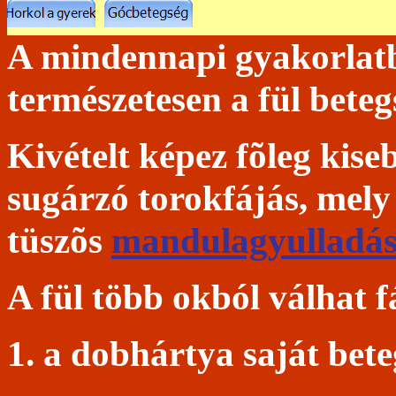
A mindennapi gyakorlatb
természetesen a fül bete
Kivételt képez fõleg kis
sugárzó torokfájás, mely 
tüszõs
mandulagyulladá
A fül több okból válhat f
1
. a dobhártya saját bet