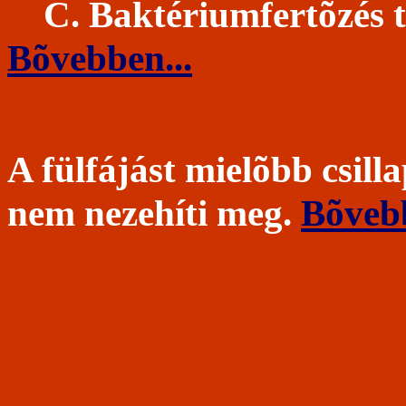
C. Baktériumfertõzés t
Bõvebben...
A fülfájást mielõbb csilla
nem nezehíti meg.
Bõvebb