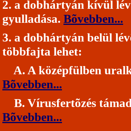
2
. a dobhárty
án kívül lé
gyulladása.
Bõvebben...
3.
a dobhártyán belül lév
többfajta lehet:
A
. A középfülben ural
Bõvebben...
B. Vírusfertõzés támadj
Bõvebben...