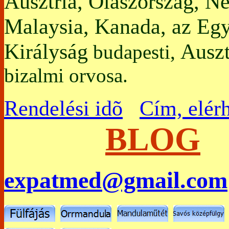
Ausztria, Olaszország, N
Malaysia, Kanada, az Egy
Királyság
Auszt
budapesti,
bizalmi orvosa.
Rendelési idõ
Cím, elér
BLOG
expatmed@gmail.com