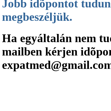
Jobb idõpontot tudunk
megbeszéljük.
Ha egyáltalán nem tud
mailben kérjen idõpo
expatmed@gmail.co