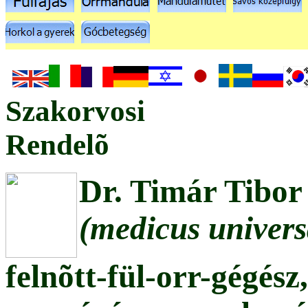
Szakorvosi
Rendelõ
Dr. Timár Tibo
(medicus univers
felnõtt-fül-orr-gégész