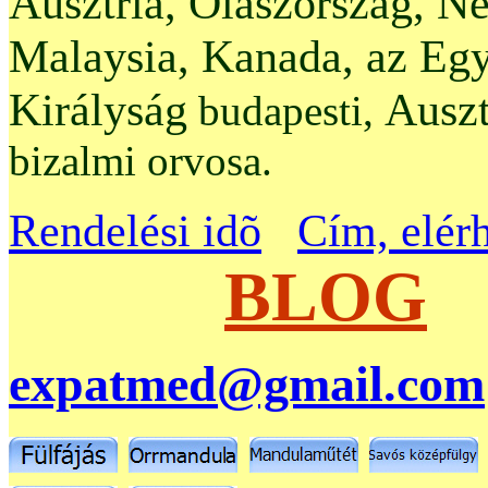
Ausztria, Olaszország, N
Malaysia, Kanada, az Egy
Királyság
Auszt
budapesti,
bizalmi orvosa.
Rendelési idõ
Cím, elér
BLOG
expatmed@gmail.com