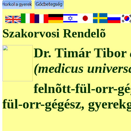
Szakorvosi Rendelõ
Dr. Timár Tibor
(medicus universa
felnõtt-fül-orr-g
fül-orr-gégész, gyerek