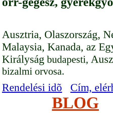
orr-gégész, gyerekgy
Ausztria, Olaszország, 
Malaysia, Kanada, az Eg
Királyság
Ausz
budapesti,
bizalmi orvosa.
Rendelési idõ
Cím, elér
BLOG