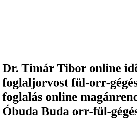
Dr. Timár Tibor online idõ
foglaljorvost fül-orr-gégé
foglalás online magánren
Óbuda Buda orr-fül-gégé