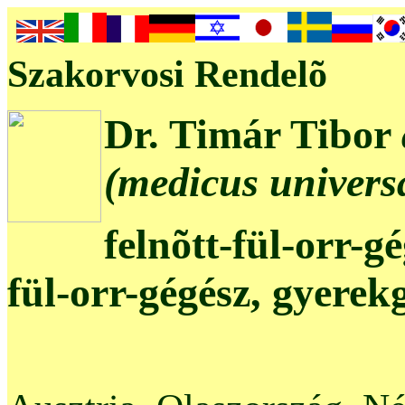
Szakorvosi Rendelõ
Dr. Timár Tibor
(medicus universa
felnõtt-fül-orr-g
fül-orr-gégész, gyerek