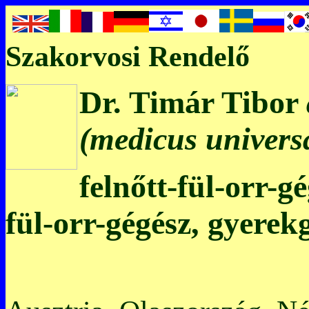
Szakorvosi Rendelő
Dr. Timár Tibor
(medicus universa
felnőtt-fül-orr-g
fül-orr-gégész, gyerek