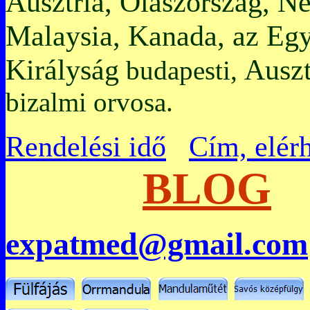
Ausztria, Olaszország, N
Malaysia, Kanada, az Egy
Királyság
Auszt
budapesti,
bizalmi orvosa.
Rendelési idő
Cím, elér
BLOG
expatmed@gmail.com