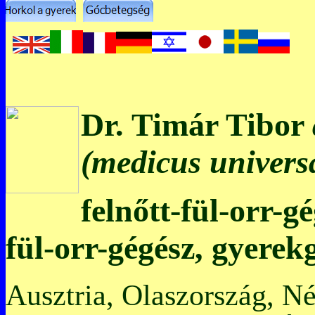
Dr. Timár Tibor
(medicus universa
felnőtt-fül-orr-g
fül-orr-gégész, gyerek
Ausztria, Olaszország, N