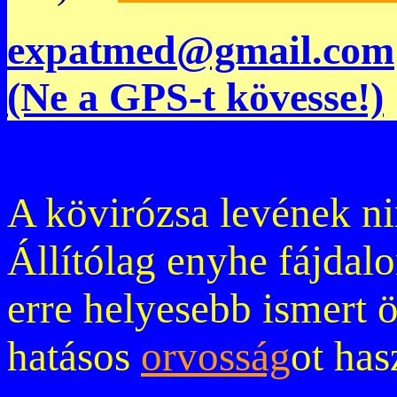
expatmed@gmail.com
(Ne a GPS-t kövesse!)
A kövirózsa levének ni
Állítólag enyhe fájdalo
erre helyesebb ismert ö
hatásos
orvosság
ot has