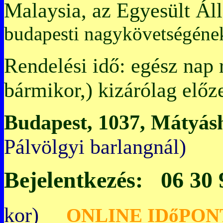
Malaysia, az Egyesült Ál
budapesti nagykövetségén
Rendelési idő: egész nap 
bármikor,) kizárólag előz
Budapest, 1037, Mátyásh
Pálvölgyi bar
Bejelentkezés: 06 30
kor)
O
NLINE IDőPON