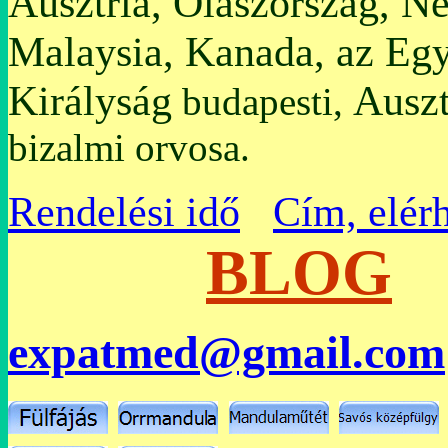
Ausztria, Olaszország, N
Malaysia, Kanada, az Egy
Királyság
Auszt
budapesti,
bizalmi orvosa.
Rendelési idő
Cím, elér
BLOG
expatmed@gmail.com