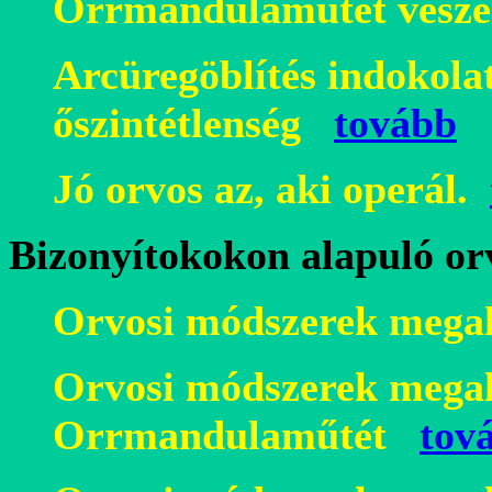
Orrmandulaműtét veszé
Arcüregöblítés indokolat
őszintétlenség
tovább
Jó orvos az, aki operál.
Bizonyítokokon alapuló or
Orvosi módszerek megal
Orvosi módszerek megal
Orrmandulaműtét
tov