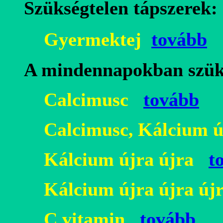
Szükségtelen tápszerek:
Gyermektej
tovább
A mindennapokban s
zük
Calcimusc
tovább
Calcimusc
Kálcium ú
,
Kálcium újra újra
t
Kálcium újra újra új
C vitamin
tovább