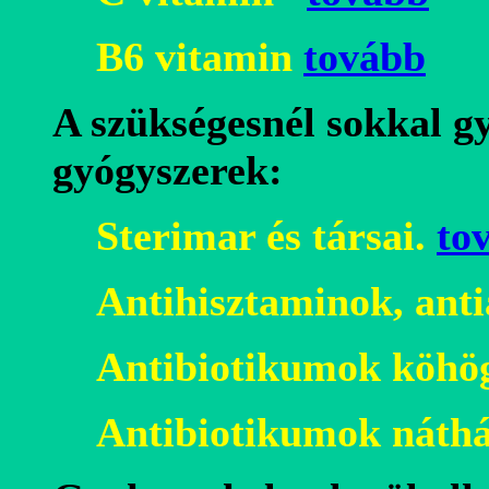
B6 vitamin
tovább
A szükségesnél sokkal 
gyógyszerek:
Sterimar és társai.
to
Antihisztaminok, ant
Antibiotikumok
köhög
Antibiotikumok
náthá