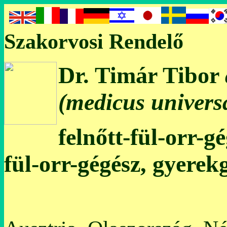
Szakorvosi Rendelő
Dr. Timár Tibor
(medicus universa
felnőtt-fül-orr-g
fül-orr-gégész, gyerek