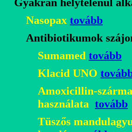
Gyakran helytelenül alk
Nasopax
tovább
Antibiotikumok szájo
Sumamed
tovább
Klacid UNO
továb
Amoxicillin-szárma
használata
tovább
Tüszős mandulagyul