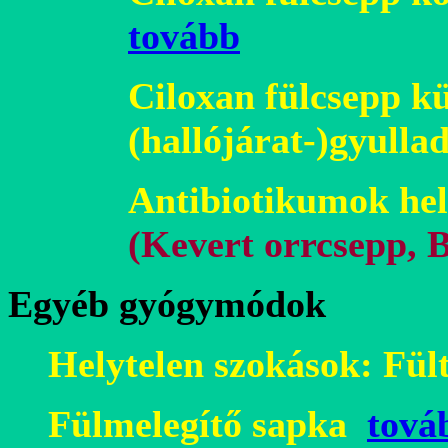
tovább
Ciloxan fülcsepp kü
(hallójárat-)gyulla
Antibiotikumok hel
(Kevert orrcsepp, 
Egyéb gyógymódok
Helytelen szokások: Fült
Fülmelegítő sapka
tová