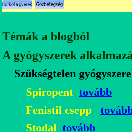
Témák a blogból
A gyógyszerek alkalmazá
Szükségtelen gyógyszere
Spiropent
tovább
Fenistil csepp
továb
Stodal
tovább