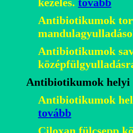
kezelés.
tovább
Antibiotikumok
tor
mandulagyulladáso
Antibiotikumok sa
középfülgyulladásr
Antibiotikumok helyi
Antibiotikumok hel
tovább
Ciloxan fülcsepp k