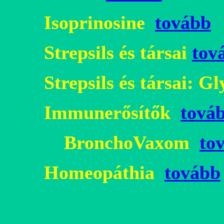
Isoprinosine
tovább
Strepsils és társai
tov
Strepsils és társai: G
Immunerősítők
tová
BronchoVaxom
to
Homeopáthia
tovább