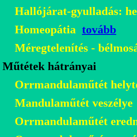
Hallójárat-gyulladás: he
Homeopátia
tovább
Méregtelenítés - bélmos
Műtétek hátrányai
Orrmandulaműtét helyte
Mandulaműtét veszélye
Orrmandulaműtét eredm