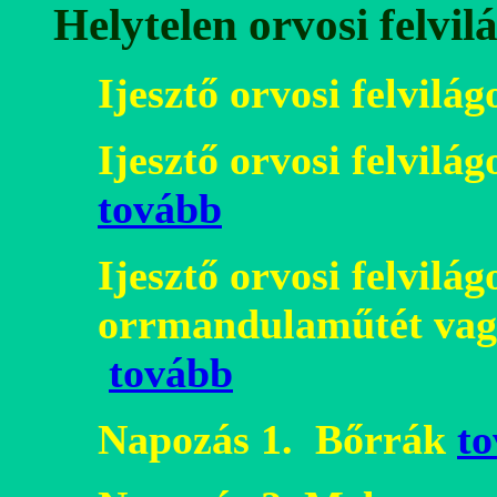
Helytelen orvosi felvil
Ijesztő orvosi felvilág
Ijesztő orvosi felvilá
t
ovább
Ijesztő orvosi felvilág
orrmandulaműtét vag
tovább
N
apozás 1. Bőrrák
t