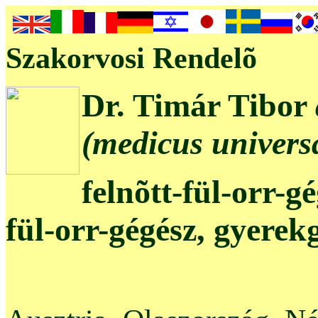
Szakorvosi Rendelõ
Dr. Timár Tibor
(medicus universa
felnõtt-fül-orr-g
fül-orr-gégész, gyerek