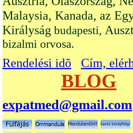
Ausztria, Olaszország, N
Malaysia, Kanada, az Egy
Királyság
Auszt
budapesti,
bizalmi orvosa.
Rendelési idõ
Cím, elér
BLOG
expatmed@gmail.com