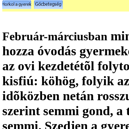
min
Február-márciusban
hozza óvodás gyermek
az ovi kezdetétõl folyt
kisfiú: köhög, folyik a
idõközben netán rosszu
szerint semmi gond, a 
semmi. Szedjen a gyerek