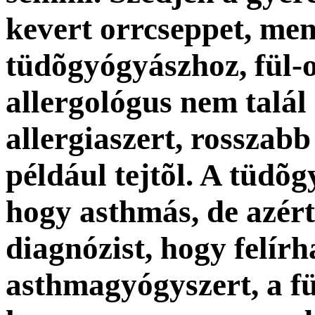
kevert orrcseppet, men
tüdõgyógyászhoz, fül-o
allergológus nem talál a
allergiaszert, rosszabb 
például tejtõl. A tüdõ
hogy asthmás, de azért 
diagnózist, hogy felírh
asthmagyógyszert, a f