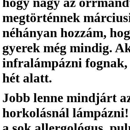
hogy nagy az orrmandu
megtörténnek márciusi
néhányan hozzám, hog
gyerek még mindig. A
infralámpázni fognak, 
hét alatt.
Jobb lenne mindjárt az
horkolásnál lámpázni!
a sok allergológus, pu