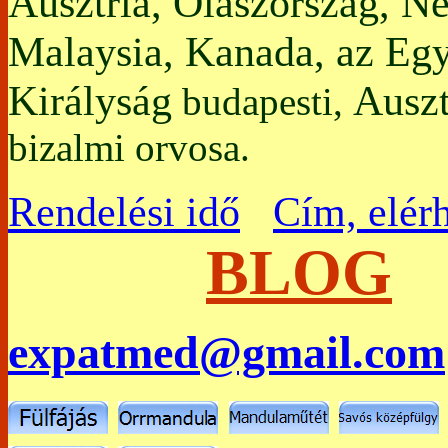
Ausztria, Olaszország, N
Malaysia, Kanada, az Egy
Királyság
Auszt
budapesti,
bizalmi orvosa.
Rendelési idő
Cím, elér
BLOG
expatmed@gmail.com