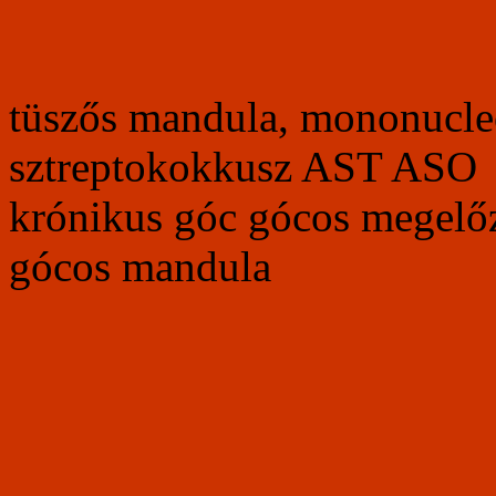
tüszős mandula, mononucleo
sztreptokokkusz AST ASO 
krónikus góc gócos megelő
gócos mandula