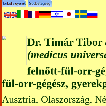
Dr. Timár Tibor
(medicus universa
felnőtt-fül-orr-g
fül-orr-gégész, gyerek
Ausztria, Olaszország, N