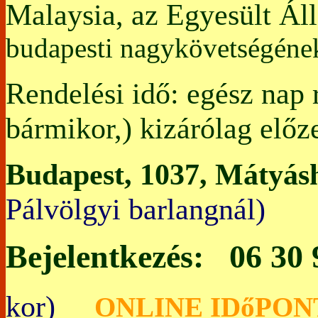
Malaysia, az Egyesült Ál
budapesti nagykövetségén
Rendelési idő: egész nap 
bármikor,) kizárólag előz
Budapest, 1037, Mátyásh
Pálvölgyi bar
Bejelentkezés: 06 30
kor)
O
NLINE IDőPON