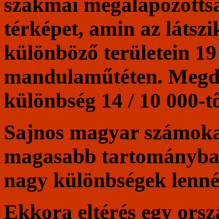
szakmai megalapozottsá
térképet, amin az látsz
különböző területein 19
mandulaműtéten. Megdö
különbség 14 / 10 000-tő
Sajnos magyar számoka
magasabb tartományba k
nagy különbségek lenn
Ekkora eltérés egy orsz