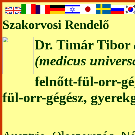
Szakorvosi Rendelő
Dr. Timár Tibor
(medicus universa
felnőtt-fül-orr-g
fül-orr-gégész, gyerek