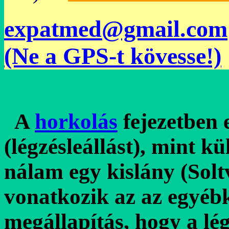
expatmed@gmail.com
(Ne a GPS-t kövesse!)
A
horkolás
fejezetben 
(légzésleállást), mint kü
nálam egy kislány (Solt
vonatkozik az az egyéb
megállapítás, hogy a l