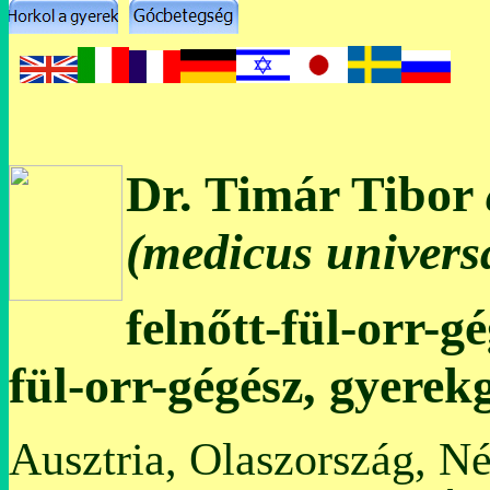
Dr. Timár Tibor
(medicus universa
felnőtt-fül-orr-g
fül-orr-gégész, gyerek
Ausztria, Olaszország, N