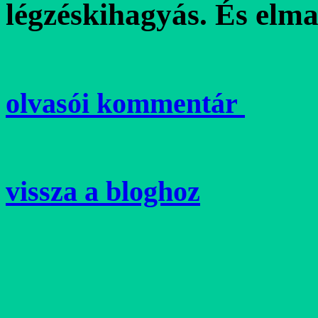
légzéskihagyás. És elm
olvasói kommentár
vissza a bloghoz