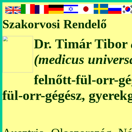
Szakorvosi Rendelő
Dr. Timár Tibor
(medicus universa
felnőtt-fül-orr-g
fül-orr-gégész, gyerek