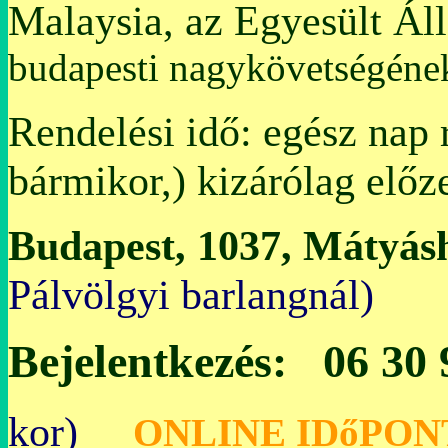
Malaysia, az Egyesült Ál
budapesti nagykövetségén
Rendelési idő: egész nap 
bármikor,) kizárólag előz
Budapest, 1037, Mátyásh
Pálvölgyi bar
Bejelentkezés: 06 30
kor)
O
NLINE IDőPON