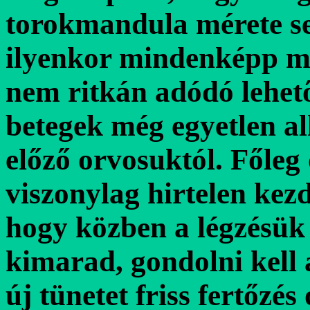
torokmandula mérete s
ilyenkor mindenképp mű
nem ritkán adódó lehet
betegek még egyetlen a
előző orvosuktól. Főleg
viszonylag hirtelen kezd
hogy közben a légzésük
kimarad, gondolni kell 
új tünetet friss fertőzé