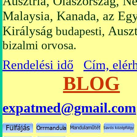
Ausztria, Olaszország, N
Malaysia, Kanada, az Egy
Királyság
Auszt
budapesti,
bizalmi orvosa.
Rendelési idő
Cím, elér
BLOG
expatmed@gmail.com