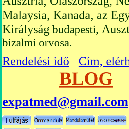
Ausztria, Olaszország, N
Malaysia, Kanada, az Egy
Királyság
Auszt
budapesti,
bizalmi orvosa.
Rendelési idő
Cím, elér
BLOG
expatmed@gmail.com