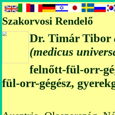
Szakorvosi Rendelő
Dr. Timár Tibor
(medicus universa
felnőtt-fül-orr-g
fül-orr-gégész, gyerek