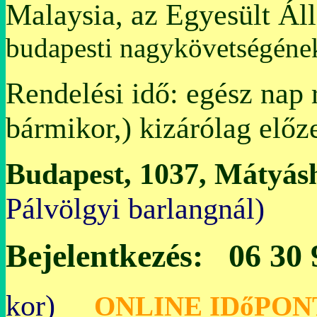
Malaysia, az Egyesült Ál
budapesti nagykövetségén
Rendelési idő: egész nap 
bármikor,) kizárólag előz
Budapest, 1037, Mátyásh
Pálvölgyi bar
Bejelentkezés: 06 30
kor)
O
NLINE IDőPON