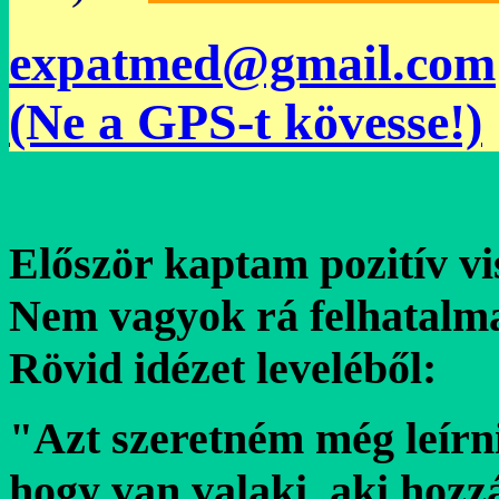
expatmed@gmail.com
(Ne a GPS-t kövesse!)
Először kaptam pozitív vis
Nem vagyok rá felhatalma
Rövid idézet leveléből:
"Azt szeretném még leírn
hogy van valaki, aki hozzá