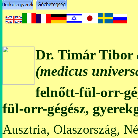
Dr. Timár Tibor
(medicus universa
felnőtt-fül-orr-g
fül-orr-gégész, gyerek
Ausztria, Olaszország, N