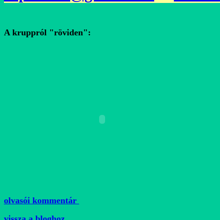
A kruppról "röviden":
olvasói kommentár
vissza a bloghoz