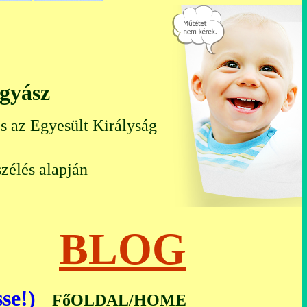
ógyász
s az Egyesült Királyság
zélés alapján
ál)
BLOG
se!)
FőOLDAL/HOME