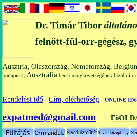
Dr. Timár Tibor
általáno
felnőtt-fül-orr-gégész, 
Ausztria, Olaszország, Németország, Belgiu
Ausztrália
budapesti,
bécsi nagykövetségének bizalmi
Rendelési idő
Cím, elérhetőség
O
NLINE ID
expatmed@gmail.com
FőOLD