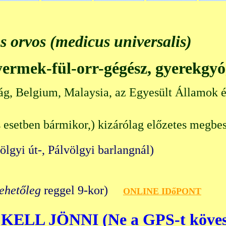
s orvos (medicus universalis)
gyermek-fül-orr-gégész, gyerekgy
ág, Belgium, Malaysia, az Egyesült Államok é
 esetben bármikor,) kizárólag előzetes megbes
völgyi út-, Pálvölgyi barlangn
lehetőleg
reggel 9-kor)
O
NLINE IDőPONT
KELL JÖNNI (Ne a GPS-t köves