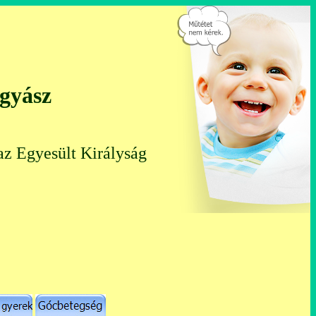
ógyász
az Egyesült Királyság