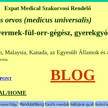
Expat Medical Szakorvosi Rendelő
s orvos (medicus universalis)
gyermek-fül-orr-gégész, gyerekgy
m, Malaysia, Kanada, az Egyesült Államok és 
 orvosa.
BLOG
őPONT
AL/HOME