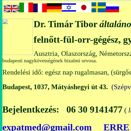
Dr. Timár Tibor
általáno
felnőtt-fül-orr-gégész, 
Ausztria, Olaszország, Németorsz
budapesti nagykövetségének bizalmi orvosa.
Rendelési idő: egész nap rugalmasan, (sürgős
Budapest, 1037, Mátyáshegyi út 43.
.
(Szép
Bejelentkezés: 06 30 9141477
(
expatmed@gmail.com
ERRE 