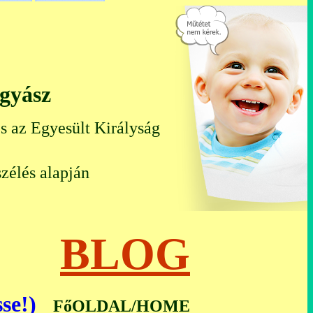
ógyász
s az Egyesült Királyság
zélés alapján
ál)
BLOG
se!)
FőOLDAL/HOME