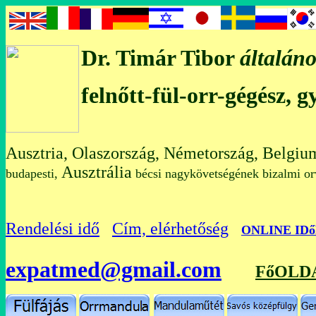
Dr. Timár Tibor
általáno
felnőtt-fül-orr-gégész, 
Ausztria, Olaszország, Németország, Belgiu
Ausztrália
budapesti,
bécsi nagykövetségének bizalmi
Rendelési idő
Cím, elérhetőség
O
NLINE ID
expatmed@gmail.com
FőOLD