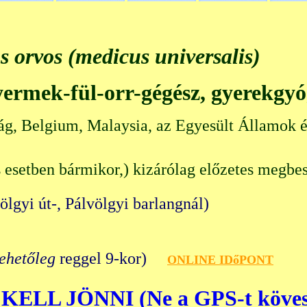
s orvos (medicus universalis)
gyermek-fül-orr-gégész, gyerekgy
ág, Belgium, Malaysia, az Egyesült Államok é
 esetben bármikor,) kizárólag előzetes megbes
völgyi út-, Pálvölgyi barlangn
lehetőleg
reggel 9-kor)
O
NLINE IDőPONT
KELL JÖNNI (Ne a GPS-t köves