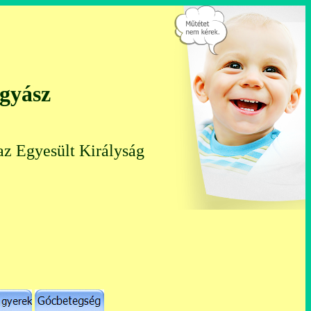
ógyász
az Egyesült Királyság