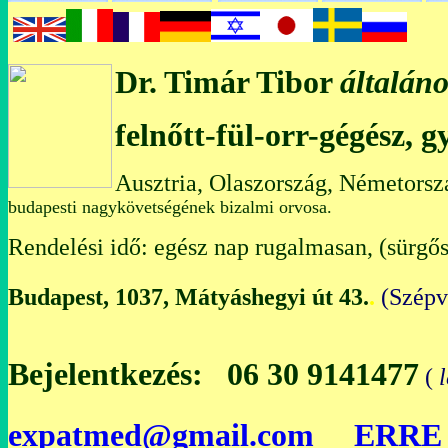
Dr. Timár Tibor
általáno
felnőtt-fül-orr-gégész, 
Ausztria, Olaszország, Németorsz
budapesti nagykövetségének bizalmi orvosa.
Rendelési idő: egész nap rugalmasan, (sürgős
Budapest, 1037, Mátyáshegyi út 43.
.
(Szép
Bejelentkezés: 06 30 9141477
(
expatmed@gmail.com
ERRE 