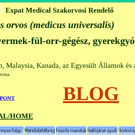
Expat Medical Szakorvosi Rendelő
s orvos (medicus universalis)
gyermek-fül-orr-gégész, gyerekgy
m, Malaysia, Kanada, az Egyesült Államok és 
 orvosa.
BLOG
őPONT
AL/HOME