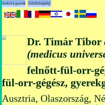
Dr. Timár Tibor
(medicus universa
felnőtt-fül-orr-g
fül-orr-gégész, gyerek
Ausztria, Olaszország, N