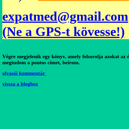
expatmed@gmail.com
(Ne a GPS-t kövesse!)
Végre megjelenik egy könyv, amely felsorolja azokat az 
megtudom a pontos címet, beírom.
olvasói kommentár
vissza a bloghoz