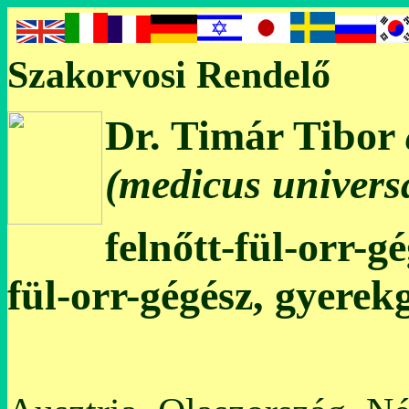
Szakorvosi Rendelő
Dr. Timár Tibor
(medicus universa
felnőtt-fül-orr-g
fül-orr-gégész, gyerek