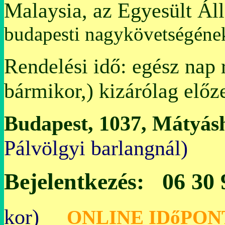
Malaysia, az Egyesült Ál
budapesti nagykövetségén
Rendelési idő: egész nap 
bármikor,) kizárólag előz
Budapest, 1037, Mátyásh
Pálvölgyi bar
Bejelentkezés: 06 30
kor)
O
NLINE IDőPON