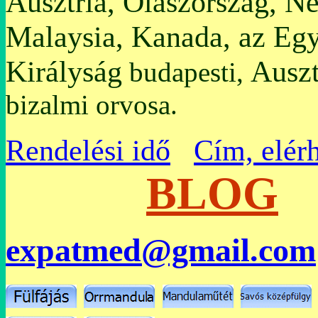
Ausztria, Olaszország, N
Malaysia, Kanada, az Egy
Királyság
Auszt
budapesti,
bizalmi orvosa.
Rendelési idő
Cím, elér
BLOG
expatmed@gmail.com