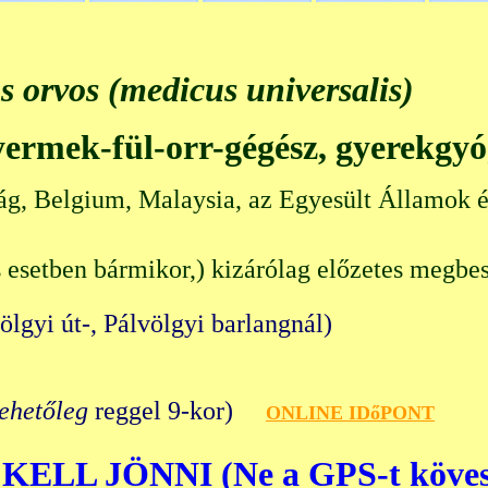
s orvos (medicus universalis)
gyermek-fül-orr-gégész, gyerekgy
ág, Belgium, Malaysia, az Egyesült Államok é
 esetben bármikor,) kizárólag előzetes megbes
völgyi út-, Pálvölgyi barlangn
lehetőleg
reggel 9-kor)
O
NLINE IDőPONT
KELL JÖNNI (Ne a GPS-t köves