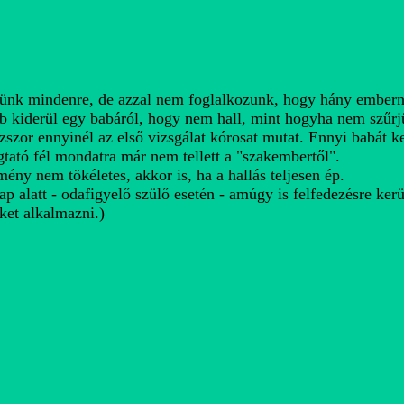
űrünk mindenre, de azzal nem foglalkozunk, hogy hány embern
b kiderül egy babáról, hogy nem hall, mint hogyha nem szűrj
zszor ennyinél az első vizsgálat kórosat mutat. Ennyi babát ke
tató fél mondatra már nem tellett a "szakembertől".
ény nem tökéletes, akkor is, ha a hallás teljesen ép.
p alatt - odafigyelő szülő esetén - amúgy is felfedezésre kerü
ket alkalmazni.)