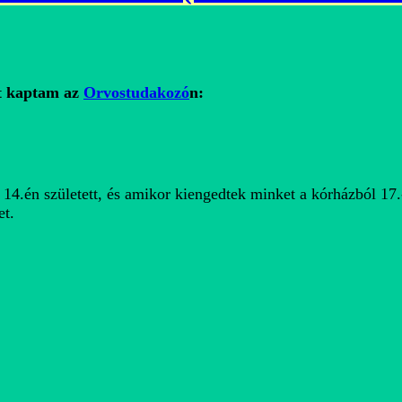
st kaptam az
Orvostudakozó
n:
14.én született, és amikor kiengedtek minket a kórházból 17.
et.