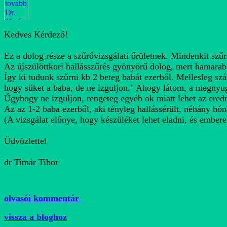
Kedves Kérdező!
Ez a dolog része a szűrővizsgálati őrületnek. Mindenkit sz
Az újszülöttkori hallásszűrés gyönyörű dolog, mert hamarab
Így ki tudunk szűrni kb 2 beteg babát ezerből. Mellesleg szá
hogy süket a baba, de ne izguljon." Ahogy látom, a megnyug
Úgyhogy ne izguljon, rengeteg egyéb ok miatt lehet az eredm
Az az 1-2 baba ezerből, aki tényleg hallássérült, néhány hóna
(A vizsgálat előnye, hogy készüléket lehet eladni, és embere
Üdvözlettel
dr Timár Tibor
olvasói kommentár
vissza a bloghoz