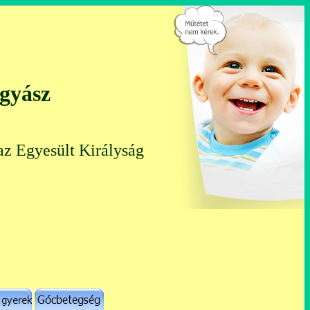
ógyász
az Egyesült Királyság