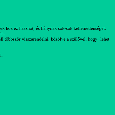
ek hoz ez hasznot, és hánynak sok-sok kellemetlenséget.
ük.
ll többször visszarendelni, közölve a szülővel, hogy "lehet,
l.