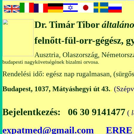
Dr. Timár Tibor
általáno
felnőtt-fül-orr-gégész, 
Ausztria, Olaszország, Németorsz
budapesti nagykövetségének bizalmi orvosa.
Rendelési idő: egész nap rugalmasan, (sürgős
Budapest, 1037, Mátyáshegyi út 43.
.
(Szép
Bejelentkezés: 06 30 9141477
(
expatmed@gmail.com
ERRE 