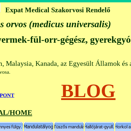
Expat Medical Szakorvosi Rendelő
s orvos (medicus universalis)
gyermek-fül-orr-gégész, gyerekgy
m, Malaysia, Kanada, az Egyesült Államok és 
 orvosa.
BLOG
őPONT
AL/HOME