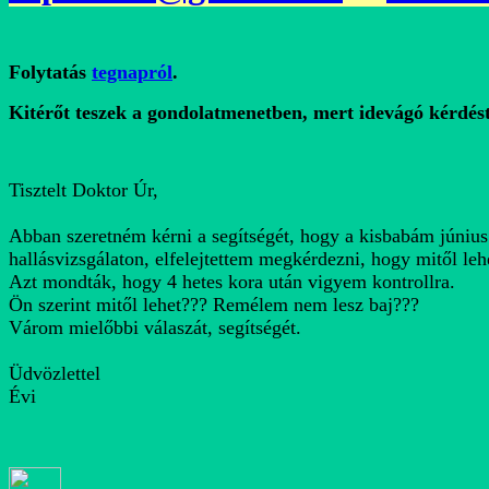
Folytatás
tegnapról
.
Kitérőt teszek a gondolatmenetben, mert idevágó kérdé
Tisztelt Doktor Úr,
Abban szeretném kérni a segítségét, hogy a kisbabám június 
hallásvizsgálaton, elfelejtettem megkérdezni, hogy mitől leh
Azt mondták, hogy 4 hetes kora után vigyem kontrollra.
Ön szerint mitől lehet??? Remélem nem lesz baj???
Várom mielőbbi válaszát, segítségét.
Üdvözlettel
Évi