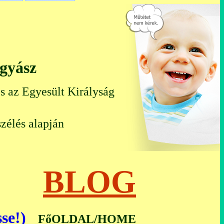
ógyász
s az Egyesült Királyság
zélés alapján
ál)
BLOG
se!)
FőOLDAL/HOME