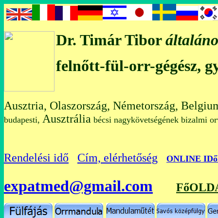
Dr. Timár Tibor
általáno
felnőtt-fül-orr-gégész, 
Ausztria, Olaszország, Németország, Belgiu
Ausztrália
budapesti,
bécsi nagykövetségének bizalmi
Rendelési idő
Cím, elérhetőség
O
NLINE ID
expatmed@gmail.com
FőOLD