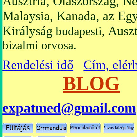
Ausztria, Olaszország, N
Malaysia, Kanada, az Egy
Királyság
Auszt
budapesti,
bizalmi orvosa.
Rendelési idő
Cím, elér
BLOG
expatmed@gmail.com