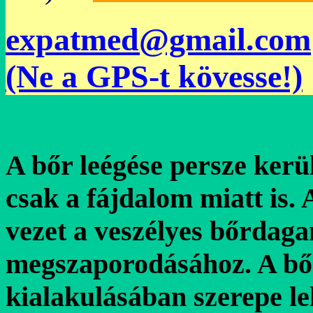
expatmed@gmail.com
(Ne a GPS-t kövesse!)
A bőr leégése persze kerü
csak a fájdalom miatt is.
vezet a veszélyes bőrdag
megszaporodásához. A b
kialakulásában szerepe le