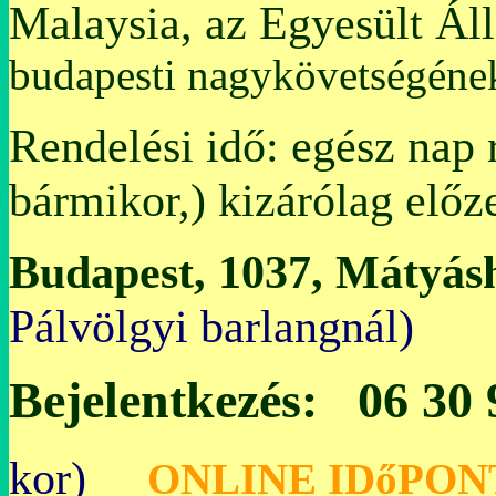
Malaysia, az Egyesült Ál
budapesti nagykövetségén
Rendelési idő: egész nap 
bármikor,) kizárólag előz
Budapest, 1037, Mátyásh
Pálvölgyi bar
Bejelentkezés: 06 30
kor)
O
NLINE IDőPON