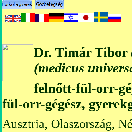
Dr. Timár Tibor
(medicus universa
felnőtt-fül-orr-g
fül-orr-gégész, gyerek
Ausztria, Olaszország, N