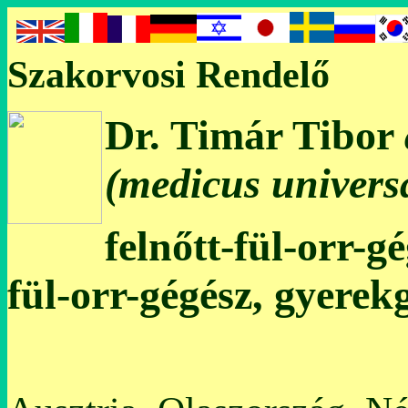
Szakorvosi Rendelő
Dr. Timár Tibor
(medicus universa
felnőtt-fül-orr-g
fül-orr-gégész, gyerek