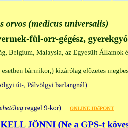
s orvos (medicus universalis)
gyermek-fül-orr-gégész, gyerekgy
ág, Belgium, Malaysia, az Egyesült Államok é
 esetben bármikor,) kizárólag előzetes megbes
völgyi út-, Pálvölgyi barlangn
lehetőleg
reggel 9-kor)
O
NLINE IDőPONT
KELL JÖNNI (Ne a GPS-t köves