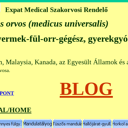
Expat Medical Szakorvosi Rendelő
s orvos (medicus universalis)
gyermek-fül-orr-gégész, gyerekgy
m, Malaysia, Kanada, az Egyesült Államok és 
 orvosa.
BLOG
őPONT
AL/HOME