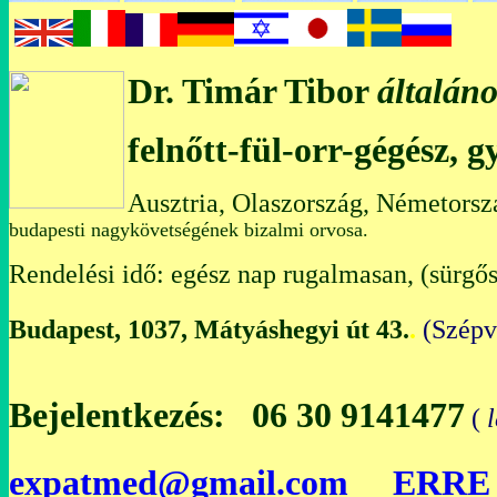
Dr. Timár Tibor
általáno
felnőtt-fül-orr-gégész, 
Ausztria, Olaszország, Németorsz
budapesti nagykövetségének bizalmi orvosa.
Rendelési idő: egész nap rugalmasan, (sürgős
Budapest, 1037, Mátyáshegyi út 43.
.
(Szép
Bejelentkezés: 06 30 9141477
(
expatmed@gmail.com
ERRE 