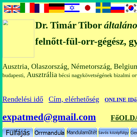
Dr. Timár Tibor
általáno
felnőtt-fül-orr-gégész, 
Ausztria, Olaszország, Németország, Belgiu
Ausztrália
budapesti,
bécsi nagykövetségének bizalmi
Rendelési idő
Cím, elérhetőség
O
NLINE ID
expatmed@gmail.com
FőOLD