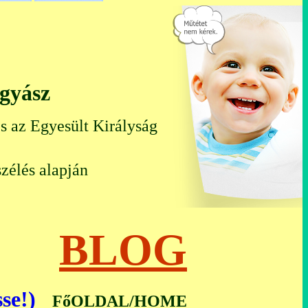
ógyász
s az Egyesült Királyság
zélés alapján
ál)
BLOG
se!)
FőOLDAL/HOME