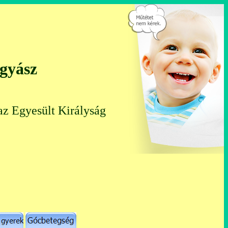
ógyász
az Egyesült Királyság