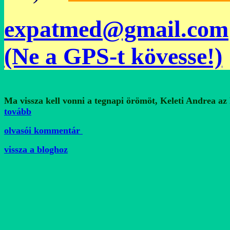
expatmed@gmail.com
(Ne a GPS-t kövesse!)
Ma vissza kell vonni a tegnapi örömöt, Keleti Andrea az R
tovább
olvasói kommentár
vissza a bloghoz