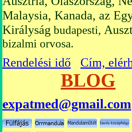
Ausztria, Olaszország, N
Malaysia, Kanada, az Egy
Királyság
Auszt
budapesti,
bizalmi orvosa.
Rendelési idő
Cím, elér
BLOG
expatmed@gmail.com