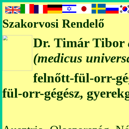
Szakorvosi Rendelő
Dr. Timár Tibor
(medicus universa
felnőtt-fül-orr-g
fül-orr-gégész, gyerek