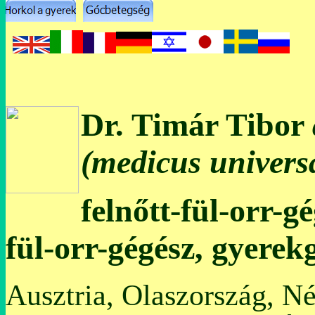
Dr. Timár Tibor
(medicus universa
felnőtt-fül-orr-g
fül-orr-gégész, gyerek
Ausztria, Olaszország, N