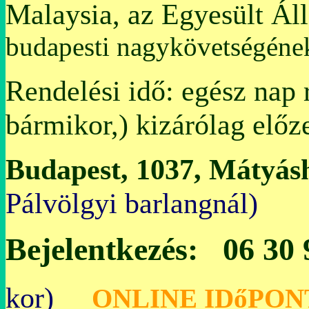
Malaysia, az Egyesült Ál
budapesti nagykövetségén
Rendelési idő: egész nap 
bármikor,) kizárólag előz
Budapest, 1037, Mátyásh
Pálvölgyi bar
Bejelentkezés: 06 30
kor)
O
NLINE IDőPON