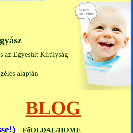
ógyász
s az Egyesült Királyság
zélés alapján
ál)
BLOG
se!)
FőOLDAL/HOME