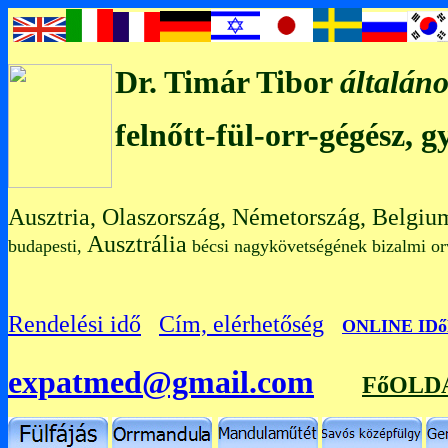
Dr. Timár Tibor
általáno
felnőtt-fül-orr-gégész, 
Ausztria, Olaszország, Németország, Belgiu
Ausztrália
budapesti,
bécsi nagykövetségének bizalmi
Rendelési idő
Cím, elérhetőség
O
NLINE ID
expatmed@gmail.com
FőOLD