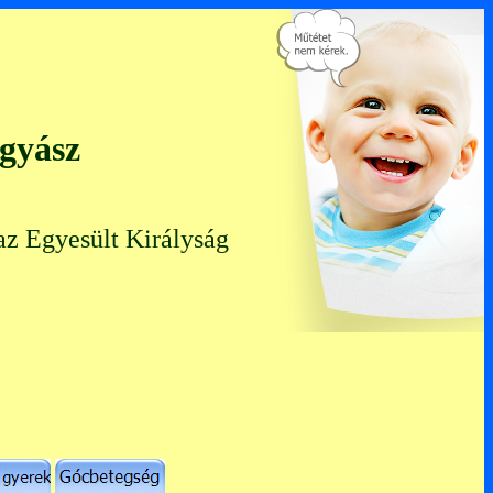
ógyász
az Egyesült Királyság