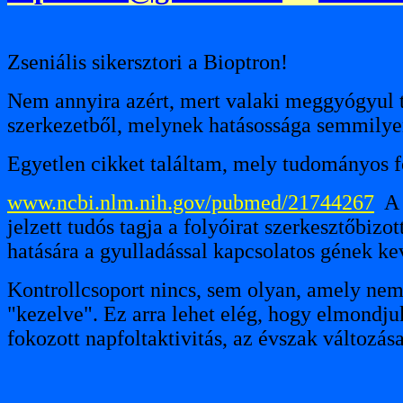
Zseniális sikersztori a Bioptron!
Nem annyira azért, mert valaki meggyógyul tő
szerkezetből, melynek hatásossága semmilye
Egyetlen cikket találtam, mely tudományos f
www.ncbi.nlm.nih.gov/pubmed/21744267
A s
jelzett tudós tagja a folyóirat szerkesztőbizo
hatására a gyulladással kapcsolatos gének ke
Kontrollcsoport nincs, sem olyan, amely nem 
"kezelve". Ez arra lehet elég, hogy elmondjuk
fokozott napfoltaktivitás, az évszak változá