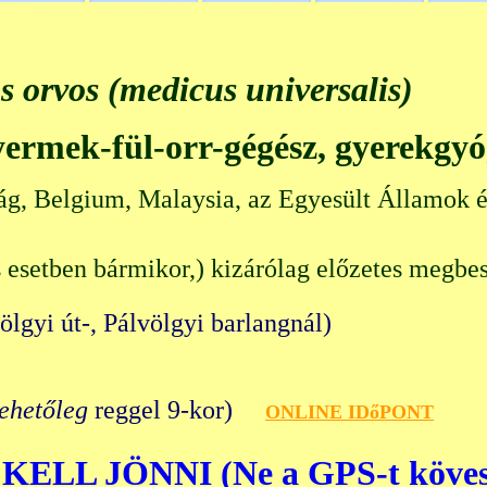
s orvos (medicus universalis)
gyermek-fül-orr-gégész, gyerekgy
ág, Belgium, Malaysia, az Egyesült Államok é
 esetben bármikor,) kizárólag előzetes megbes
völgyi út-, Pálvölgyi barlangn
lehetőleg
reggel 9-kor)
O
NLINE IDőPONT
KELL JÖNNI (Ne a GPS-t köves