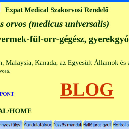
Expat Medical Szakorvosi Rendelő
s orvos (medicus universalis)
gyermek-fül-orr-gégész, gyerekgy
m, Malaysia, Kanada, az Egyesült Államok és 
 orvosa.
BLOG
őPONT
AL/HOME