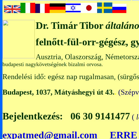
Dr. Timár Tibor
általáno
felnőtt-fül-orr-gégész, 
Ausztria, Olaszország, Németorsz
budapesti nagykövetségének bizalmi orvosa.
Rendelési idő: egész nap rugalmasan, (sürgős
Budapest, 1037, Mátyáshegyi út 43.
.
(Szép
Bejelentkezés: 06 30 9141477
(
expatmed@gmail.com
ERRE 