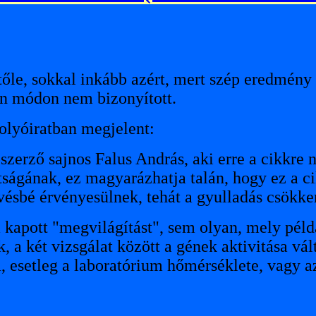
le, sokkal inkább azért, mert szép eredmény h
n módon nem bizonyított.
olyóiratban megjelent:
zerző sajnos Falus András, aki erre a cikkre 
ttságának, ez magyarázhatja talán, hogy ez a ci
vésbé érvényesülnek, tehát a gyulladás csökke
kapott "megvilágítást", sem olyan, mely példá
, a két vizsgálat között a gének aktivitása vá
sa, esetleg a laboratórium hőmérséklete, vagy 